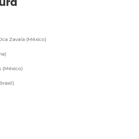
tura
Oca Zavala (México)
na)
s (México)
Brasil)