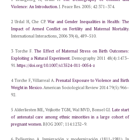
Violence: An Introduction.
J. Peace Res. 2005; 42:371–374.
2 Urdal H, Che CP.
War and Gender Inequalities in Health: The
Impact of Armed Conflict on Fertility and Maternal Mortality.
International Interactions, 2006 39(4), 489–510.
3 Torche F.
The Effect of Maternal Stress on Birth Outcomes:
Exploiting a Natural Experiment.
Demography 2011 48(4):1473–
91.
https://doi.org/10.1007/s13524-011-0054-z
4 Torche F, Villarreal A.
Prenatal Exposure to Violence and Birth
Weight in Mexico.
American Sociological Review 2014 79(5):966–
92.
5 Alderliesten ME, Vrijkotte TGM, Wal MVD, Bonsel GJ.
Late start
of antenatal care among ethnic minorities in a large cohort of
pregnant women.
BJOG 2007; 114:1232–9.
6 Pellegrino A. Inmigración y modernización (1811-1981). In